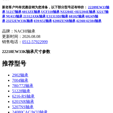
新老客户均有优惠促销为您准备，以下部分型号还有特价：
22209EW33轴
承
51217轴承
6013ZE轴承
UCF310轴承
NJ2204E+HJ2204E轴承
32217轴
承
NU413轴承
21312AXK轴承
E31313DJ轴承
6818Z轴承
6024N轴
承
23252EW33K轴承
659/652轴承
6208ZENR轴承
42368/42584轴承
品牌：NACHI轴承
更新时间：2026.08.08
销售电话：
0512-57922999
22218EW33K轴承尺寸参数
推荐型号
2902轴承
7004轴承
780/772轴承
51228轴承
6216-RS轴承
6201NR轴承
5207NS轴承
24080CAC/W33轴承