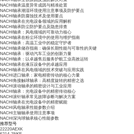
NACHI轴承温度异常成因与精准处置
NACHI轴承潮湿环境使用注意事项及防护要点
NACHI轴承防腐蚀技术及使用要点
NACHI轴承在光电设备领域的应用解析
NACHI轴承防尘防护要点及隐患排查
NACHI轴承：风电领域的可靠动力核心
NACHI轴承在粉尘环境中的使用与维护指南
NACHI轴承：高温工业中的稳定守护者
NACHI轴承储存指南：确保长期性能与可靠性的关键
NACHI轴承：驱动汽车工业的创新力量
NACHI轴承：以卓越售后服务护航工业高效运转
NACHI轴承在液压设备中的卓越应用
NACHI轴承在风电领域的技术突破与应用实践
NACHI进口轴承：家电精密传动的核心力量
NACHI角接触球轴承：高精度旋转的精密之选
NACHI滚动轴承的精密设计与工业应用
NACHI轴承：光电设备中的精密传动核心
NACHI滚针轴承常见故障诊断与解决方案
NACHI轴承在光电设备中的精密赋能
NACHI风电轴承性能参数介绍
NACHI主轴轴承使用注意事项
NACHI深沟球轴承核心性能参数
推荐型号
22220AEXK
6214-2NKE