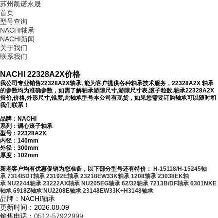
苏州凯诺永晟
首页
型号查询
NACHI轴承
NACHI新闻
关于我们
联系我们
NACHI 22328A2X价格
我公司专业销售22328A2X轴承, 能为客户提供各种轴承技术服务，22328A2X 轴承
的参数均为准确参数，如需了解轴承游隙尺寸,游隙尺寸表,滚子粒数,轴承22328A2X
报价,价格,外形尺寸,锥度,此轴承型号本公司有现货，如果您需要订购轴承可以随时和
我们联系！
品牌：NACHI
系列：调心滚子轴承
型号：
22328A2X
内径：140mm
外径：300mm
厚度：102mm
新老客户均有优惠促销为您准备，以下部分型号还有特价：
H-15118/H-15245轴
承
7314BDT轴承
23192E轴承
23218EW33K轴承
1208轴承
23038EK轴
承
NU2244轴承
23222AX轴承
NU205EG轴承
62/32轴承
7213B/DF轴承
6301NKE
轴承
6918Z轴承
NU2208E轴承
23148EW33K+H3148轴承
品牌：NACHI轴承
更新时间：2026.08.09
销售电话：
0512-57922999