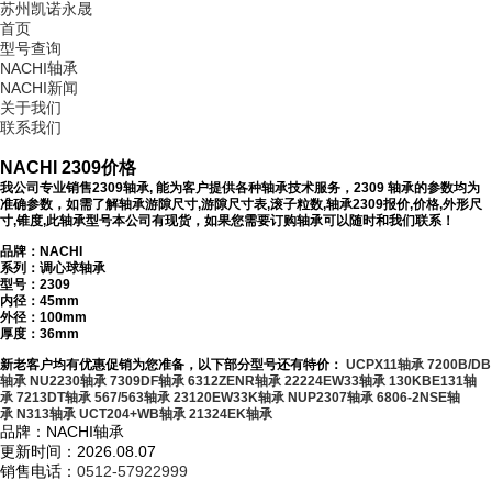
苏州凯诺永晟
首页
型号查询
NACHI轴承
NACHI新闻
关于我们
联系我们
NACHI 2309价格
我公司专业销售2309轴承, 能为客户提供各种轴承技术服务，2309 轴承的参数均为
准确参数，如需了解轴承游隙尺寸,游隙尺寸表,滚子粒数,轴承2309报价,价格,外形尺
寸,锥度,此轴承型号本公司有现货，如果您需要订购轴承可以随时和我们联系！
品牌：NACHI
系列：调心球轴承
型号：
2309
内径：45mm
外径：100mm
厚度：36mm
新老客户均有优惠促销为您准备，以下部分型号还有特价：
UCPX11轴承
7200B/DB
轴承
NU2230轴承
7309DF轴承
6312ZENR轴承
22224EW33轴承
130KBE131轴
承
7213DT轴承
567/563轴承
23120EW33K轴承
NUP2307轴承
6806-2NSE轴
承
N313轴承
UCT204+WB轴承
21324EK轴承
品牌：NACHI轴承
更新时间：2026.08.07
销售电话：
0512-57922999