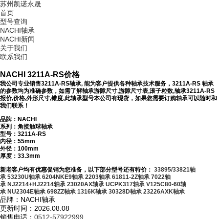
苏州凯诺永晟
首页
型号查询
NACHI轴承
NACHI新闻
关于我们
联系我们
NACHI 3211A-RS价格
我公司专业销售3211A-RS轴承, 能为客户提供各种轴承技术服务，3211A-RS 轴承
的参数均为准确参数，如需了解轴承游隙尺寸,游隙尺寸表,滚子粒数,轴承3211A-RS
报价,价格,外形尺寸,锥度,此轴承型号本公司有现货，如果您需要订购轴承可以随时和
我们联系！
品牌：NACHI
系列：角接触球轴承
型号：
3211A-RS
内径：55mm
外径：100mm
厚度：33.3mm
新老客户均有优惠促销为您准备，以下部分型号还有特价：
33895/33821轴
承
53230U轴承
6204NKE9轴承
2203轴承
61811-2Z轴承
7022轴
承
NJ2214+HJ2214轴承
23020AX轴承
UCPK317轴承
V125C80-60轴
承
NU2304E轴承
698ZZ轴承
1316K轴承
30328D轴承
23226AXK轴承
品牌：NACHI轴承
更新时间：2026.08.08
销售电话：
0512-57922999