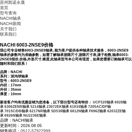
苏州凯诺永晟
首页
型号查询
NACHI轴承
NACHI新闻
关于我们
联系我们
NACHI 6003-2NSE9价格
我公司专业销售6003-2NSE9轴承, 能为客户提供各种轴承技术服务，6003-2NSE9
轴承的参数均为准确参数，如需了解轴承游隙尺寸,游隙尺寸表,滚子粒数,轴承6003-
2NSE9报价,价格,外形尺寸,锥度,此轴承型号本公司有现货，如果您需要订购轴承可以
随时和我们联系！
品牌：NACHI
系列：深沟球轴承
型号：
6003-2NSE9
内径：17mm
外径：35mm
厚度：10mm
新老客户均有优惠促销为您准备，以下部分型号还有特价：
UCP320轴承
6928轴
承
6306ZENR轴承
5214轴承
23072EK轴承
61934轴承
7205AC/DF轴
承
7015C/DB轴承
6217NR轴承
SD538轴承
6812N轴承
F696Z轴承
6203ZZE轴
承
6926N轴承
NU2236E轴承
品牌：NACHI轴承
更新时间：2026.08.05
销售电话：
0512-57922999