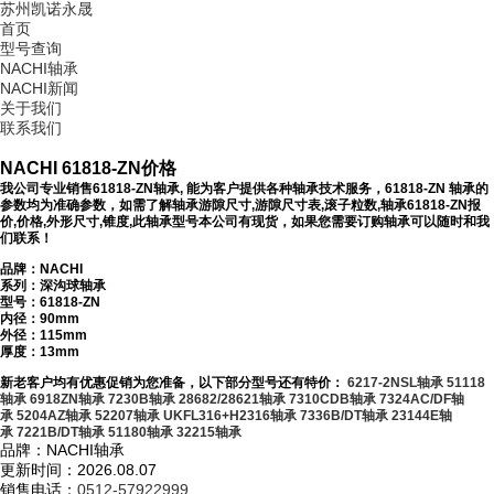
苏州凯诺永晟
首页
型号查询
NACHI轴承
NACHI新闻
关于我们
联系我们
NACHI 61818-ZN价格
我公司专业销售61818-ZN轴承, 能为客户提供各种轴承技术服务，61818-ZN 轴承的
参数均为准确参数，如需了解轴承游隙尺寸,游隙尺寸表,滚子粒数,轴承61818-ZN报
价,价格,外形尺寸,锥度,此轴承型号本公司有现货，如果您需要订购轴承可以随时和我
们联系！
品牌：NACHI
系列：深沟球轴承
型号：
61818-ZN
内径：90mm
外径：115mm
厚度：13mm
新老客户均有优惠促销为您准备，以下部分型号还有特价：
6217-2NSL轴承
51118
轴承
6918ZN轴承
7230B轴承
28682/28621轴承
7310CDB轴承
7324AC/DF轴
承
5204AZ轴承
52207轴承
UKFL316+H2316轴承
7336B/DT轴承
23144E轴
承
7221B/DT轴承
51180轴承
32215轴承
品牌：NACHI轴承
更新时间：2026.08.07
销售电话：
0512-57922999