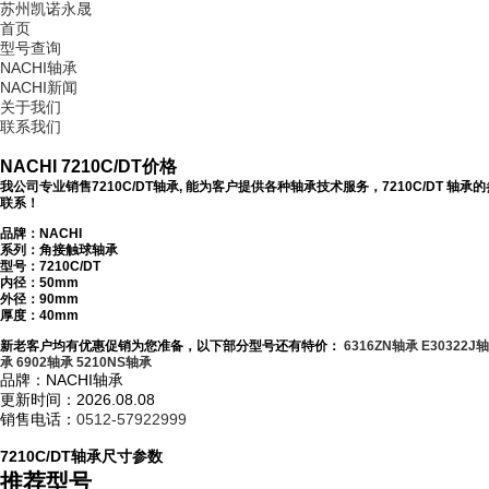
苏州凯诺永晟
首页
型号查询
NACHI轴承
NACHI新闻
关于我们
联系我们
NACHI 7210C/DT价格
我公司专业销售7210C/DT轴承, 能为客户提供各种轴承技术服务，7210C/DT 
联系！
品牌：NACHI
系列：角接触球轴承
型号：
7210C/DT
内径：50mm
外径：90mm
厚度：40mm
新老客户均有优惠促销为您准备，以下部分型号还有特价：
6316ZN轴承
E30322J
承
6902轴承
5210NS轴承
品牌：NACHI轴承
更新时间：2026.08.08
销售电话：
0512-57922999
7210C/DT轴承尺寸参数
推荐型号