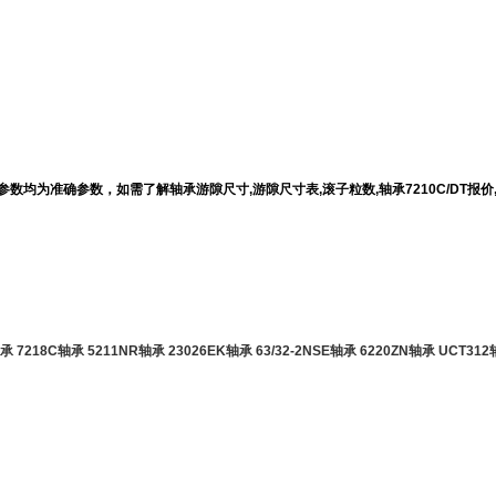
轴承的参数均为准确参数，如需了解轴承游隙尺寸,游隙尺寸表,滚子粒数,轴承7210C/D
轴承
7218C轴承
5211NR轴承
23026EK轴承
63/32-2NSE轴承
6220ZN轴承
UCT31