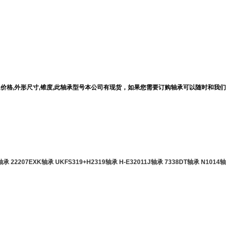
T报价,价格,外形尺寸,锥度,此轴承型号本公司有现货，如果您需要订购轴承可以随时和我们
2轴承
22207EXK轴承
UKFS319+H2319轴承
H-E32011J轴承
7338DT轴承
N1014轴