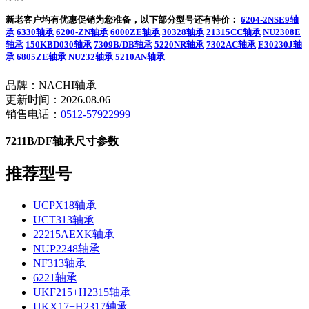
新老客户均有优惠促销为您准备，以下部分型号还有特价：
6204-2NSE9轴
承
6330轴承
6200-ZN轴承
6000ZE轴承
30328轴承
21315CC轴承
NU2308E
轴承
150KBD030轴承
7309B/DB轴承
5220NR轴承
7302AC轴承
E30230J轴
承
6805ZE轴承
NU232轴承
5210AN轴承
品牌：NACHI轴承
更新时间：2026.08.06
销售电话：
0512-57922999
7211B/DF轴承尺寸参数
推荐型号
UCPX18轴承
UCT313轴承
22215AEXK轴承
NUP2248轴承
NF313轴承
6221轴承
UKF215+H2315轴承
UKX17+H2317轴承