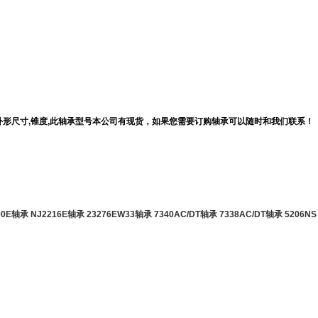
价格,外形尺寸,锥度,此轴承型号本公司有现货，如果您需要订购轴承可以随时和我们联系！
900E轴承
NJ2216E轴承
23276EW33轴承
7340AC/DT轴承
7338AC/DT轴承
5206NS