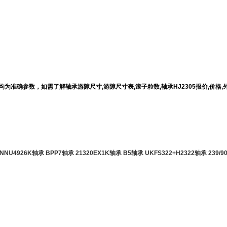
参数均为准确参数，如需了解轴承游隙尺寸,游隙尺寸表,滚子粒数,轴承HJ2305报价,
NNU4926K轴承
BPP7轴承
21320EX1K轴承
B5轴承
UKFS322+H2322轴承
239/