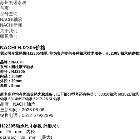
苏州凯诺永晟
首页
型号查询
NACHI轴承
NACHI新闻
关于我们
联系我们
NACHI HJ2305价格
我公司专业销售HJ2305轴承, 能为客户提供各种轴承技术服务，HJ2305 轴承的
品牌：NACHI
系列：圆柱滚子轴承
型号：
HJ2305
内径：25mm
外径：39mm
厚度：9mm
新老客户均有优惠促销为您准备，以下部分型号还有特价：
53310轴承
6910ZE轴承
轴承
6314NSE轴承
6217-2NSL轴承
品牌：NACHI轴承
更新时间：2026.08.06
销售电话：
0512-57922999
HJ2305轴承尺寸参数
外形尺寸
d 25 mm 内径
d1(max) 39 mm (最大)