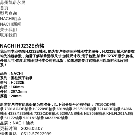
苏州凯诺永晟
首页
型号查询
NACHI轴承
NACHI新闻
关于我们
联系我们
NACHI HJ232E价格
我公司专业销售HJ232E轴承, 能为客户提供各种轴承技术服务，HJ232E 轴承的参数
均为准确参数，如需了解轴承游隙尺寸,游隙尺寸表,滚子粒数,轴承HJ232E报价,价格,
外形尺寸,锥度,此轴承型号本公司有现货，如果您需要订购轴承可以随时和我们联
系！
品牌：NACHI
系列：圆柱滚子轴承
型号：
HJ232E
内径：160mm
外径：207.3mm
厚度：20mm
新老客户均有优惠促销为您准备，以下部分型号还有特价：
7010C/DF轴
承
7301AC/DB轴承
HJ2209E轴承
6919轴承
293/500E轴承
7214CDF轴承
6406N
轴承
4388/4335轴承
7232C/DB轴承
5200ANS轴承
NU305E轴承
KHLFL201AJ轴
承
51172轴承
5201NS轴承
6822ZNR轴承
品牌：NACHI轴承
更新时间：2026.08.07
销售电话：
0512-57922999