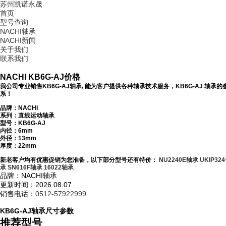
苏州凯诺永晟
首页
型号查询
NACHI轴承
NACHI新闻
关于我们
联系我们
NACHI KB6G-AJ价格
我公司专业销售KB6G-AJ轴承, 能为客户提供各种轴承技术服务，KB6G-AJ 轴
系！
品牌：NACHI
系列：直线运动轴承
型号：
KB6G-AJ
内径：6mm
外径：13mm
厚度：22mm
新老客户均有优惠促销为您准备，以下部分型号还有特价：
NU2240E轴承
UKIP32
承
SN616F轴承
16022轴承
品牌：NACHI轴承
更新时间：2026.08.07
销售电话：
0512-57922999
KB6G-AJ轴承尺寸参数
推荐型号