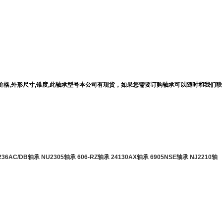
报价,价格,外形尺寸,锥度,此轴承型号本公司有现货，如果您需要订购轴承可以随时和我们联
236AC/DB轴承
NU2305轴承
606-RZ轴承
24130AX轴承
6905NSE轴承
NJ2210轴