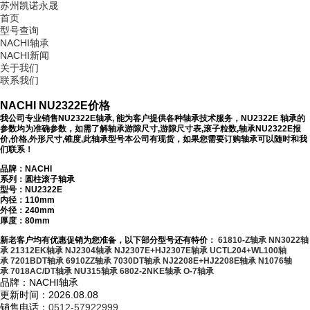
苏州凯诺永晟
首页
型号查询
NACHI轴承
NACHI新闻
关于我们
联系我们
NACHI NU2322E价格
我公司专业销售NU2322E轴承, 能为客户提供各种轴承技术服务，NU2322E 轴承的
参数均为准确参数，如需了解轴承游隙尺寸,游隙尺寸表,滚子粒数,轴承NU2322E报
价,价格,外形尺寸,锥度,此轴承型号本公司有现货，如果您需要订购轴承可以随时和我
们联系！
品牌：NACHI
系列：圆柱滚子轴承
型号：
NU2322E
内径：110mm
外径：240mm
厚度：80mm
新老客户均有优惠促销为您准备，以下部分型号还有特价：
61810-Z轴承
NN3022轴
承
21312EK轴承
NJ2304轴承
NJ2307E+HJ2307E轴承
UCTL204+WL100轴
承
7201BDT轴承
6910ZZ轴承
7030DT轴承
NJ2208E+HJ2208E轴承
N1076轴
承
7018AC/DT轴承
NU315轴承
6802-2NKE轴承
O-7轴承
品牌：NACHI轴承
更新时间：2026.08.08
销售电话：
0512-57922999