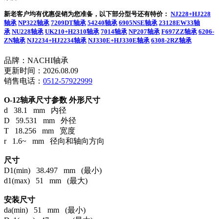
新老客户均有优惠促销为您准备，以下部分型号还有特价：
NJ228+HJ228
轴承
NP322轴承
7209DT轴承
54240轴承
6905NSE轴承
23128EW33轴
承
NU228轴承
UK210+H2310轴承
7014轴承
NP207轴承
F697ZZ轴承
6206-
ZN轴承
NJ2234+HJ2234轴承
NJ330E+HJ330E轴承
6308-2RZ轴承
品牌：NACHI轴承
更新时间：2026.08.09
销售电话：
0512-57922999
O-12轴承尺寸参数
外形尺寸
d 38.1 mm 内径
D 59.531 mm 外径
T 18.256 mm 宽度
r 1.6~ mm 径向和轴向方向
尺寸
D1(min) 38.497 mm (最小)
d1(max) 51 mm (最大)
安装尺寸
da(min) 51 mm (最小)