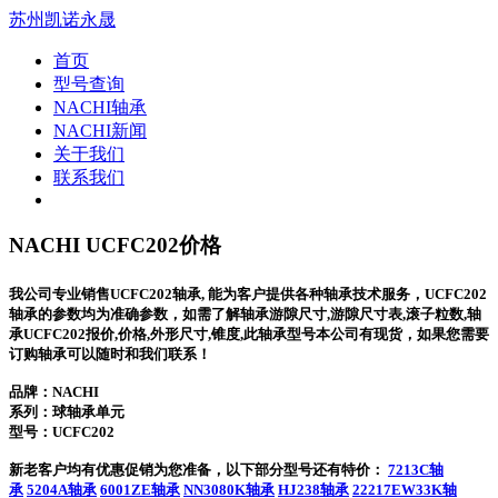
苏州凯诺永晟
首页
型号查询
NACHI轴承
NACHI新闻
关于我们
联系我们
NACHI UCFC202价格
我公司专业销售UCFC202轴承, 能为客户提供各种轴承技术服务，UCFC202
轴承的参数均为准确参数，如需了解轴承游隙尺寸,游隙尺寸表,滚子粒数,轴
承UCFC202报价,价格,外形尺寸,锥度,此轴承型号本公司有现货，如果您需要
订购轴承可以随时和我们联系！
品牌：NACHI
系列：球轴承单元
型号：
UCFC202
新老客户均有优惠促销为您准备，以下部分型号还有特价：
7213C轴
承
5204A轴承
6001ZE轴承
NN3080K轴承
HJ238轴承
22217EW33K轴