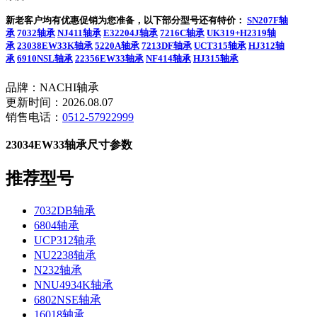
新老客户均有优惠促销为您准备，以下部分型号还有特价：
SN207F轴
承
7032轴承
NJ411轴承
E32204J轴承
7216C轴承
UK319+H2319轴
承
23038EW33K轴承
5220A轴承
7213DF轴承
UCT315轴承
HJ312轴
承
6910NSL轴承
22356EW33轴承
NF414轴承
HJ315轴承
品牌：NACHI轴承
更新时间：2026.08.07
销售电话：
0512-57922999
23034EW33轴承尺寸参数
推荐型号
7032DB轴承
6804轴承
UCP312轴承
NU2238轴承
N232轴承
NNU4934K轴承
6802NSE轴承
16018轴承