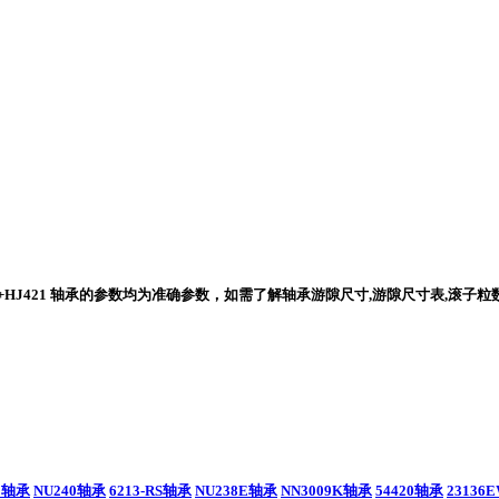
1+HJ421 轴承的参数均为准确参数，如需了解轴承游隙尺寸,游隙尺寸表,滚子粒数
11轴承
NU240轴承
6213-RS轴承
NU238E轴承
NN3009K轴承
54420轴承
23136